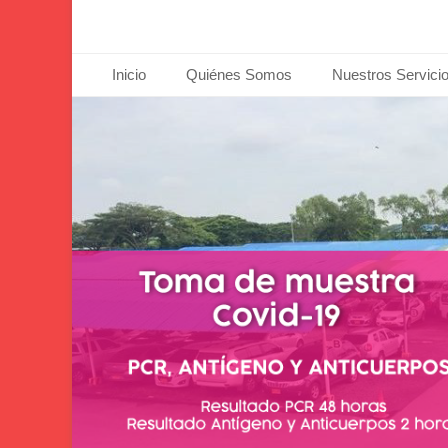
Menú principal
Saltar
Inicio
Quiénes Somos
Nuestros Servici
al
contenido