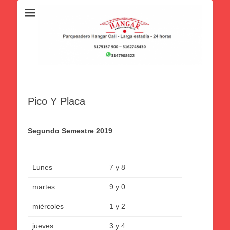
Pico Y Placa
Segundo Semestre 2019
Lunes
7 y 8
martes
9 y 0
miércoles
1 y 2
jueves
3 y 4