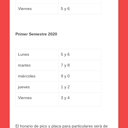
Viernes
5 y 6
Primer Semestre 2020
Lunes
5 y 6
martes
7 y 8
miércoles
9 y 0
jueves
1 y 2
Viernes
3 y 4
El horario de pico y placa para particulares será de